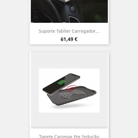
Suporte Tablier Carregador...
Preço
61,49 €
Tapete Carregar Por Indução