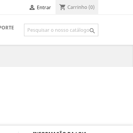
shopping_cart

Carrinho
(0)
Entrar
PORTE
